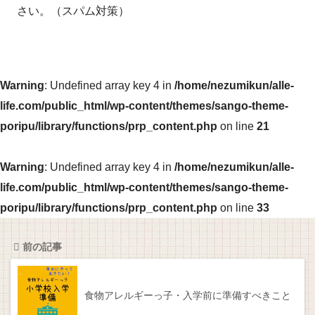
さい。（スパム対策）
Warning
: Undefined array key 4 in
/home/nezumikun/alle-
life.com/public_html/wp-content/themes/sango-theme-
poripu/library/functions/prp_content.php
on line
21
Warning
: Undefined array key 4 in
/home/nezumikun/alle-
life.com/public_html/wp-content/themes/sango-theme-
poripu/library/functions/prp_content.php
on line
33
前の記事
食物アレルギーっ子・入学前に準備すべきこと