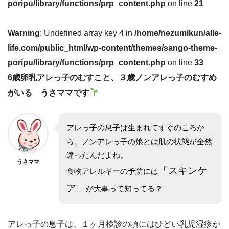
poripu/library/functions/prp_content.php
on line
21
Warning
: Undefined array key 4 in
/home/nezumikun/alle-
life.com/public_html/wp-content/themes/sango-theme-
poripu/library/functions/prp_content.php
on line
33
6歳卵乳アレっ子のむすこと、３歳ノンアレっ子のむすめ
がいる うさママです
アレっ子の息子は生まれてすぐのころか
ら、ノンアレっ子の娘とは肌の状態が全然
違ったんだよね。
うさママ
「スキンケ
食物アレルギーの予防には
ア」
が大事って知ってる？
アレっ子の息子は、１ヶ月検診の頃にはひどい乳児湿疹が