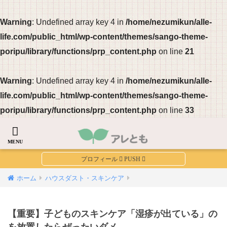
Warning
: Undefined array key 4 in
/home/nezumikun/alle-
life.com/public_html/wp-content/themes/sango-theme-
poripu/library/functions/prp_content.php
on line
21
Warning
: Undefined array key 4 in
/home/nezumikun/alle-
life.com/public_html/wp-content/themes/sango-theme-
poripu/library/functions/prp_content.php
on line
33
ホーム
ハウスダスト・スキンケア
【重要】子どものスキンケア「湿疹が出ている」の