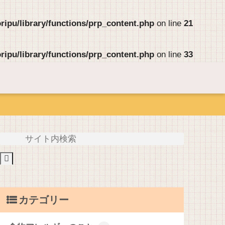
ipu/library/functions/prp_content.php
on line
21
ipu/library/functions/prp_content.php
on line
33
カテゴリー