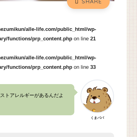
ezumikun/alle-life.com/public_html/wp-
ary/functions/prp_content.php
on line
21
ezumikun/alle-life.com/public_html/wp-
ary/functions/prp_content.php
on line
33
ストアレルギーがあるんだよ
くまパパ