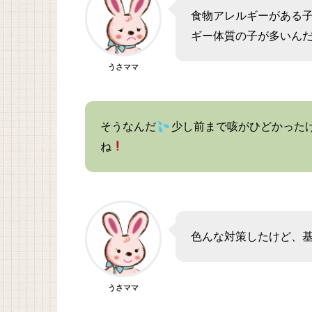
食物アレルギーがある
ギー体質の子が多いん
うさママ
そうなんだ
少し前まで咳がひどかった
ね
色んな対策したけど、
うさママ