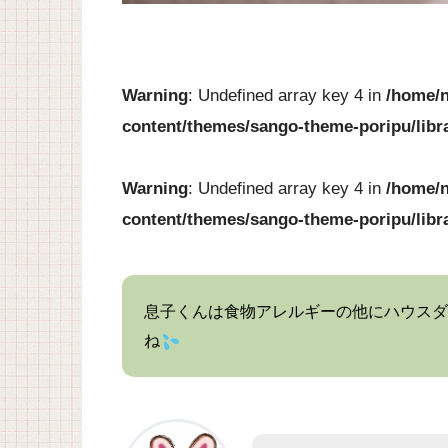
Warning
: Undefined array key 4 in
/home/n
content/themes/sango-theme-poripu/libr
Warning
: Undefined array key 4 in
/home/n
content/themes/sango-theme-poripu/libr
息子くんは食物アレルギーの他にハウスダ
ね