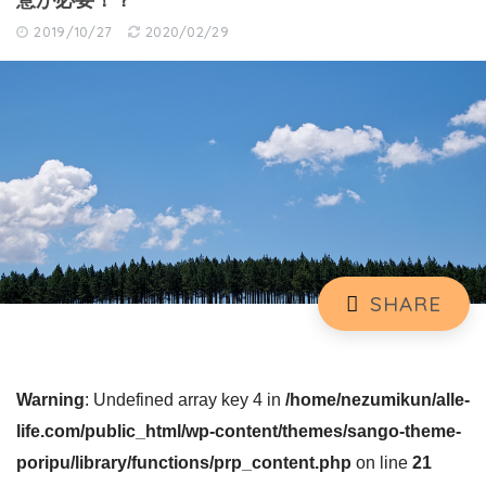
意が必要！？
2019/10/27
2020/02/29
Warning
: Undefined array key 4 in
/home/nezumikun/alle-
life.com/public_html/wp-content/themes/sango-theme-
poripu/library/functions/prp_content.php
on line
21