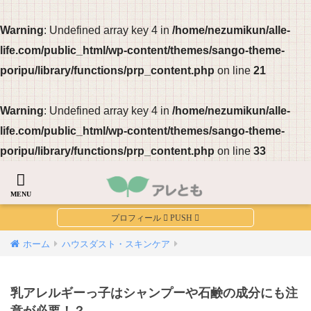
Warning
: Undefined array key 4 in
/home/nezumikun/alle-
life.com/public_html/wp-content/themes/sango-theme-
poripu/library/functions/prp_content.php
on line
21
Warning
: Undefined array key 4 in
/home/nezumikun/alle-
life.com/public_html/wp-content/themes/sango-theme-
poripu/library/functions/prp_content.php
on line
33
ホーム
ハウスダスト・スキンケア
乳アレルギーっ子はシャンプーや石鹸の成分にも注