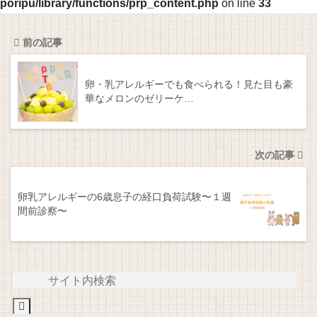
poripu/library/functions/prp_content.php
on line
33
前の記事
卵・乳アレルギーでも食べられる！見た目も豪
華なメロンのゼリーケ…
次の記事
卵乳アレルギーの6歳息子の経口負荷試験〜１週
間前診察〜