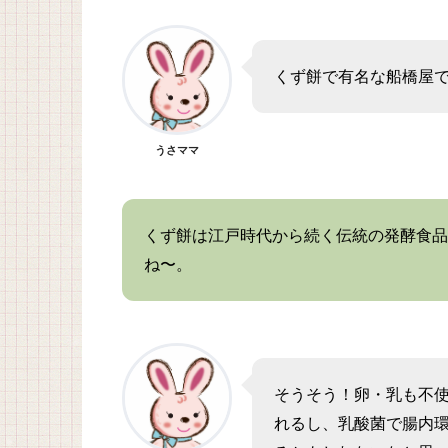
くず餅で有名な船橋屋
うさママ
くず餅は江戸時代から続く伝統の発酵食品
ね〜。
そうそう！卵・乳も不
れるし、乳酸菌で腸内