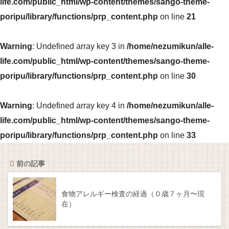
life.com/public_html/wp-content/themes/sango-theme-
poripu/library/functions/prp_content.php
on line
21
Warning
: Undefined array key 3 in
/home/nezumikun/alle-
life.com/public_html/wp-content/themes/sango-theme-
poripu/library/functions/prp_content.php
on line
30
Warning
: Undefined array key 4 in
/home/nezumikun/alle-
life.com/public_html/wp-content/themes/sango-theme-
poripu/library/functions/prp_content.php
on line
33
前の記事
食物アレルギー検査の経過（０歳７ヶ月〜現
在）