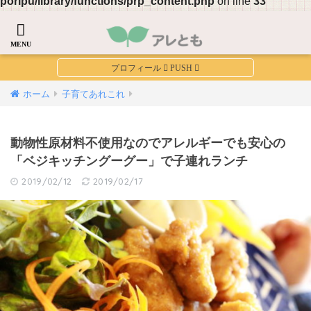
poripu/library/functions/prp_content.php
on line
33
ホーム
子育てあれこれ
動物性原材料不使用なのでアレルギーでも安心の
「ベジキッチングーグー」で子連れランチ
2019/02/12
2019/02/17