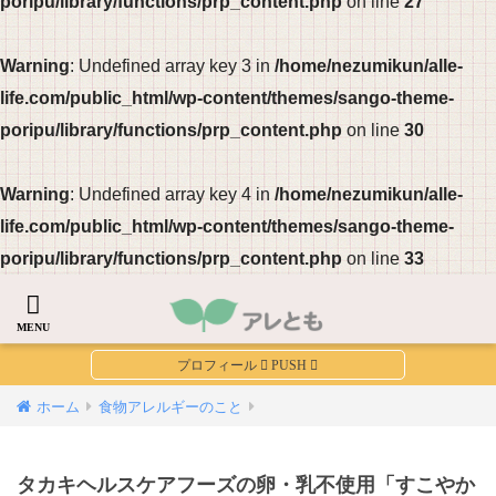
poripu/library/functions/prp_content.php
on line
27
Warning
: Undefined array key 3 in
/home/nezumikun/alle-
life.com/public_html/wp-content/themes/sango-theme-
●
poripu/library/functions/prp_content.php
on line
30
Warning
: Undefined array key 4 in
/home/nezumikun/alle-
life.com/public_html/wp-content/themes/sango-theme-
poripu/library/functions/prp_content.php
on line
33
ホーム
食物アレルギーのこと
タカキヘルスケアフーズの卵・乳不使用「すこやか