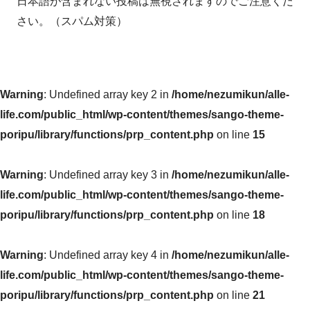
日本語が含まれない投稿は無視されますのでご注意くだ
さい。（スパム対策）
Warning
: Undefined array key 2 in
/home/nezumikun/alle-
life.com/public_html/wp-content/themes/sango-theme-
poripu/library/functions/prp_content.php
on line
15
Warning
: Undefined array key 3 in
/home/nezumikun/alle-
life.com/public_html/wp-content/themes/sango-theme-
poripu/library/functions/prp_content.php
on line
18
Warning
: Undefined array key 4 in
/home/nezumikun/alle-
life.com/public_html/wp-content/themes/sango-theme-
poripu/library/functions/prp_content.php
on line
21