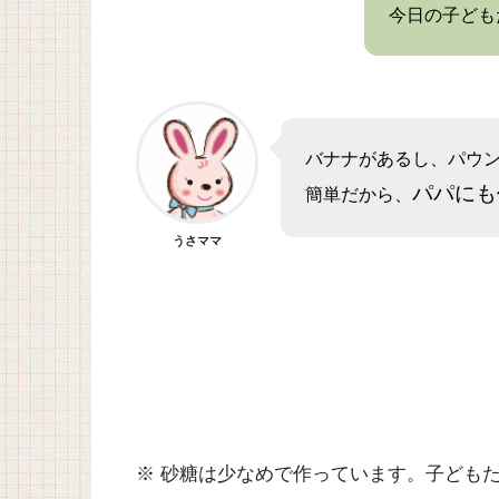
今日の子ども
バナナがあるし、パウ
パパにも
簡単だから、
うさママ
※ 砂糖は少なめで作っています。子ども