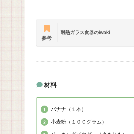
耐熱ガラス食器のiwaki
参考
材料
バナナ（１本）
小麦粉（１００グラム）