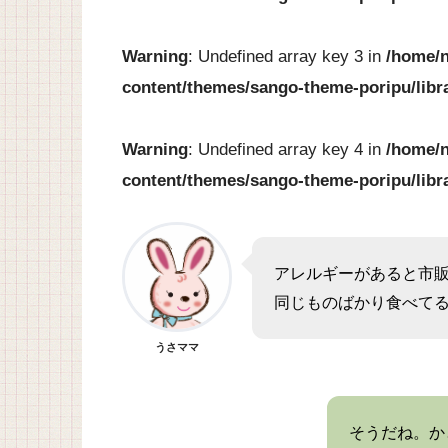
Warning
: Undefined array key 3 in
/home/n
content/themes/sango-theme-poripu/libr
Warning
: Undefined array key 4 in
/home/n
content/themes/sango-theme-poripu/libr
アレルギーがあると市
同じものばかり食べて
うさママ
そうだね。か